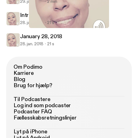
29. jan. 2018
2 min
Intro
28. jan. 2018
21 s
January 28, 2018
Honey Tennanbaum
January 28, 2018
28. jan. 2018
21 s
Om Podimo
Karriere
Blog
Brug for hjælp?
Til Podcastere
Log ind som podcaster
Podcaster FAQ
Fællesskabsretningslinjer
Lyt på iPhone
Lyt på Android