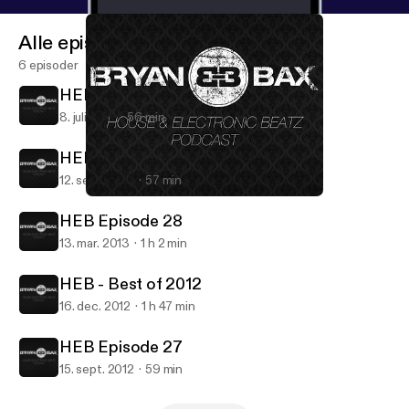
Alle episoder
6 episoder
HEB Episode 30 Ibiza Special
8. juli 2015
56 min
HEB Episode 29
12. sept. 2014
57 min
HEB Episode 28
House & Electronic Beatz
HEB Episode 28
13. mar. 2013
1 h 2 min
HEB - Best of 2012
16. dec. 2012
1 h 47 min
HEB Episode 27
15. sept. 2012
59 min