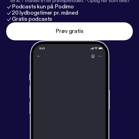
99 kr. / måned efter prøveperioden.
·
Opsig når som helst
Podcasts kun på Podimo
20 lydbogstimer pr. måned
Gratis podcasts
Prøv gratis