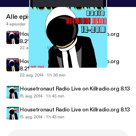
Alle episoder
4 episoder
Housetronaut Radio Live on Killradio.org
8.21
22. aug. 2014
1 h 36 min
Housetronaut Radio Live on Killradio.org
8.21
Housetronaut Radio Live on Killradio.org 8.13
Housetronaut Radio Podcasts
22. aug. 2014
1 h 36 min
Housetronaut Radio Live on Killradio.org 8.13
15. aug. 2014
1 h 43 min
Housetronaut Radio Live on Killradio.org 8.13
15. aug. 2014
1 h 43 min