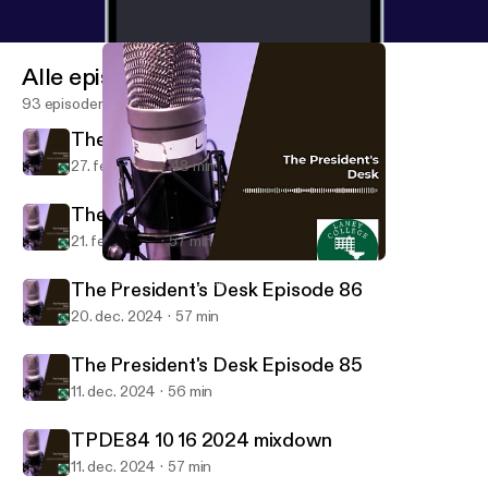
Alle episoder
93 episoder
The President's Desk Episode 88
27. feb. 2025
48 min
The President's Desk Episode 87
21. feb. 2025
57 min
TPDE84 10 16 2024 mixdown
The President's Desk
The President's Desk Episode 86
20. dec. 2024
57 min
The President's Desk Episode 85
11. dec. 2024
56 min
TPDE84 10 16 2024 mixdown
11. dec. 2024
57 min