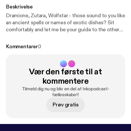
Beskrivelse
Dramione, Zutara, Wolfstar - those sound to you like
an ancient spells or names of exotic dishes? Sit
comfortably and let me be your guide to the other
side and show you 10 popcultural pairings that
definitely should be canon!
Kommentarer
0
Vær den første til at
kommentere
Tilmeld dig nu og bliv en del af Inkopodcast-
fællesskabet!
Prøv gratis