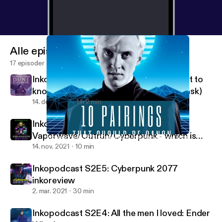
Alle episoder
17 episoder
Inkopodcast S2E7: Everything you want to
know about Dune (but you're afraid to ask)
14. dec. 2021
1 h 2 min
Inkopodcast S2E6:
Vaporwave/Outrun/Cyberpunk - which is
Inkopodcast S2E3: 10 pairings that should be canon
Inkopodcast
which?
14. nov. 2021
10 min
Inkopodcast S2E5: Cyberpunk 2077
inkoreview
2. mar. 2021
30 min
Inkopodcast S2E4: All the men I loved: Ender