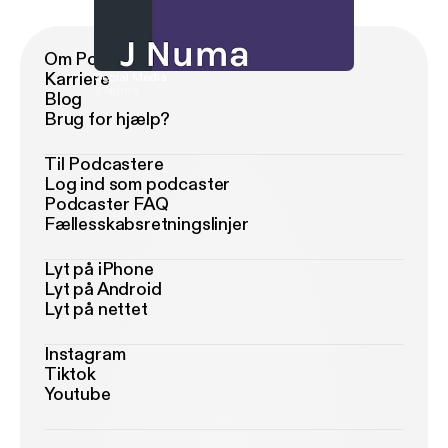
Om Podimo
Karriere
Social Media
J Numa
Blog
Brug for hjælp?
Til Podcastere
Log ind som podcaster
Podcaster FAQ
Fællesskabsretningslinjer
Lyt på iPhone
Lyt på Android
Lyt på nettet
Instagram
Tiktok
Youtube