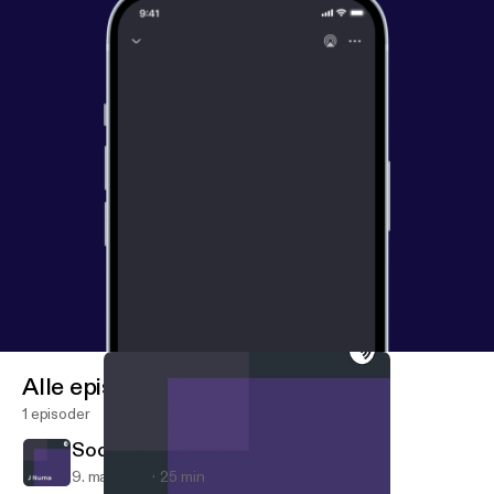
Alle episoder
1 episoder
Social Media
9. maj 2018
25 min