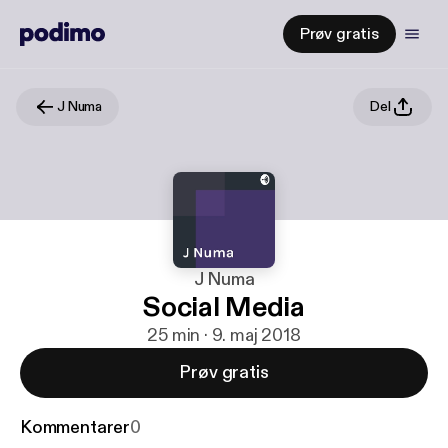
Prøv gratis
J Numa
Del
J Numa
Social Media
25 min · 9. maj 2018
Prøv gratis
Kommentarer
0