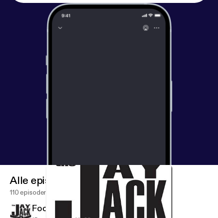
Alle episoder
110 episoder
Focus On What You Can Affect