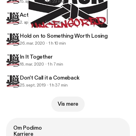
15. apr. 2020
1 h 29 min
Action within Despair
2. apr. 2020
1 h 23 min
In It Together
Jay Jack Uncensored
Hold on to Something Worth Losing
26. mar. 2020
1 h 10 min
In It Together
18. mar. 2020
1 h 7 min
Don't Call it a Comeback
25. sept. 2019
1 h 37 min
Vis mere
Om Podimo
Karriere