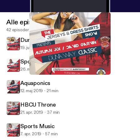
Alle episoder
42 episoder
Dunaway Classic
19. juni 2019
15 min
Sports Stream
26. maj 2019
31 min
Dunaway Classic
Jerseys & Dress Shirts
Aquaponics
12. maj 2019
21 min
HBCU Throne
21. apr. 2019
37 min
Sports Music
7. apr. 2019
57 min