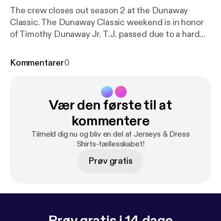
The crew closes out season 2 at the Dunaway
Classic. The Dunaway Classic weekend is in honor
of Timothy Dunaway Jr. T.J. passed due to a hard
battle with Leukemia in 2010. Autumn Joi and David
Garvin Jr. joins the crew as guests giving two great
Kommentarer
0
interviews.
Vær den første til at
kommentere
Tilmeld dig nu og bliv en del af Jerseys & Dress
Shirts-fællesskabet!
Prøv gratis
Prøv gratis i 14 dage