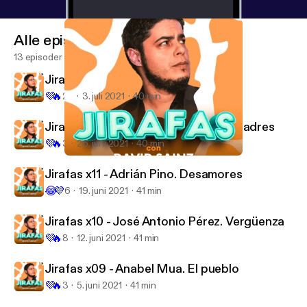
Alle episoder
13 episoder
Jirafas x13 - Teresa Segura. David
💜
🔥
23
3. juli 2021
40 min
Jirafas x12 - Esteban Navarro. Ser padres
💜
🔥
3
26. juni 2021
40 min
Jirafas x11 - Adrián Pino. Desamores
Jirafas
Jirafas x11 - Adrián Pino. Desamores
😂
💜
6
19. juni 2021
41 min
Jirafas x10 - José Antonio Pérez. Vergüenza
💜
🔥
8
12. juni 2021
41 min
Jirafas x09 - Anabel Mua. El pueblo
💜
🔥
3
5. juni 2021
41 min