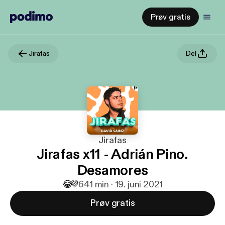
Prøv gratis
Jirafas
Del
Jirafas
Jirafas x11 - Adrián Pino.
Desamores
😂
💜
6
41 min · 19. juni 2021
Prøv gratis