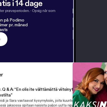
tis i 14 dage
fter prøveperioden.
·
Opsig når som
un på Podimo
imer pr. måned
asts
s
er
. Q & A: “En olis ite välttämättä viitsinyt kysyä näitä jolt
stilta”
idi ja Sara vastaavat kysymyksiin, joita kuuntelijat lähettivät Instag
ssä jaksossa opitaan naisista paljon uutta nippelitietoa, jota ei vält