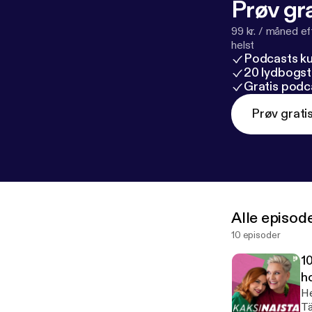
Prøv gra
99 kr. / måned e
helst
Podcasts k
20 lydbogst
Gratis podc
Prøv grati
Alle episod
10 episoder
10
ho
He
Tä