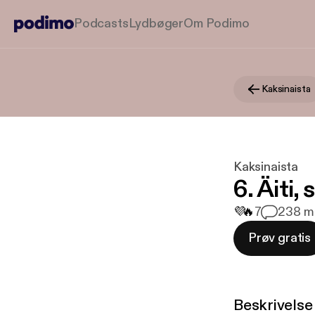
Podcasts
Lydbøger
Om Podimo
Kaksinaista
Kaksinaista
6. Äiti,
💜
🔥
7
2
38 mi
Prøv gratis
Beskrivelse