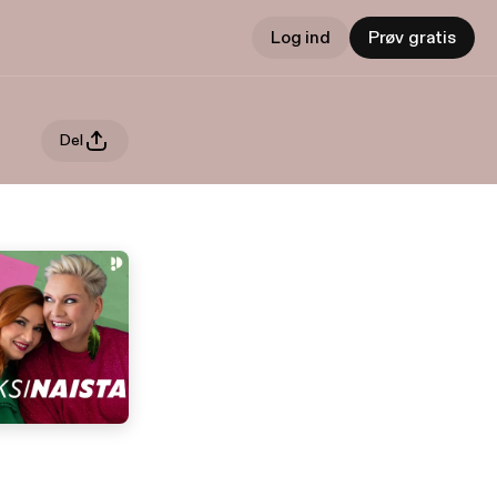
Log ind
Prøv gratis
Del