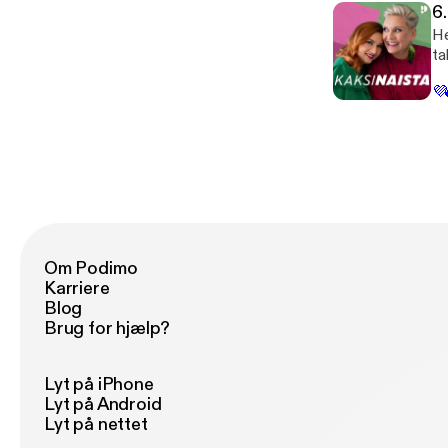
Sa
6.
ko
He
si
ta
ja
suu
myö
💜
ri
sa
av
sa
käs
ju
ta
Om Podimo
Karriere
Blog
Brug for hjælp?
Lyt på iPhone
Lyt på Android
Lyt på nettet