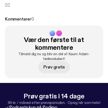
✌🏻
Kommentarer
0
Vær den første til at
kommentere
Tilmeld dig nu og bliv en del af Kaum Adam-
fællesskabet!
Prøv gratis
Prøv gratis i 14 dage
99 kr. / måned efter prøveperioden.
·
Opsig når som helst
Podcasts kun på Podimo