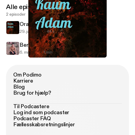
Alle episoder
2 episoder
Orang Munafik
29. jan. 2022
44 s
Bersyukur
6. maj 2021
1 min
Orang Munafik
Kaum Adam
Om Podimo
Karriere
Blog
Brug for hjælp?
Til Podcastere
Log ind som podcaster
Podcaster FAQ
Fællesskabsretningslinjer