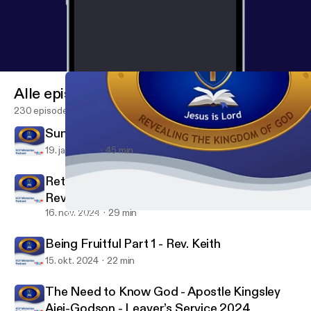
Alle episoder
230 episoder
Sunday Service - Min. David Dela
19. jan. 2025
45 min
Returning to Our First Love to Finish Well -
Rev Keith
16. nov. 2024
29 min
The Need to Know God - Apostle Kingsley Ajei-Godson - Leaver’
KCF Ministries
Being Fruitful Part 1 - Rev. Keith
15. okt. 2024
22 min
The Need to Know God - Apostle Kingsley
Ajei-Godson - Leaver’s Service 2024