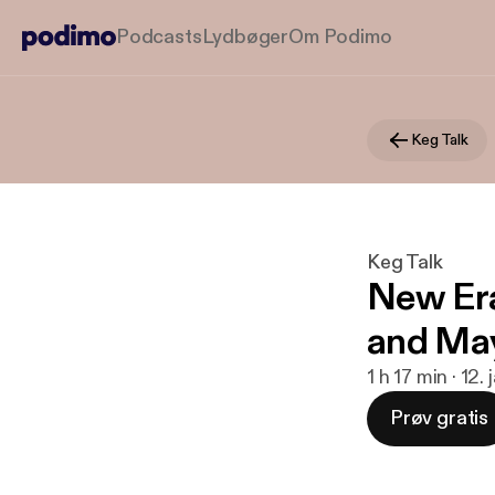
Podcasts
Lydbøger
Om Podimo
Keg Talk
Keg Talk
New Era
and May
1 h 17 min · 12.
Prøv gratis