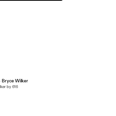
hampion and Mayor of Belding - Bryce Wilker
 Bryce Wilker
ker by 616