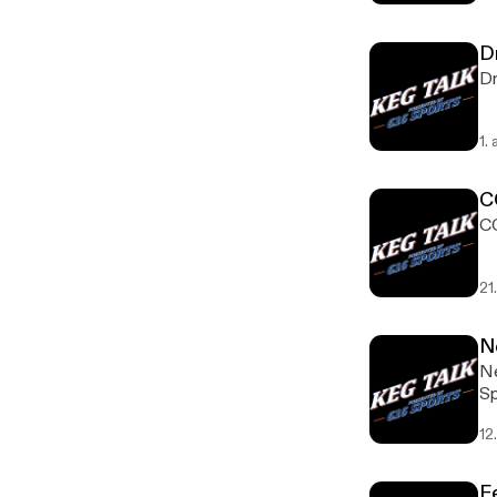
D
Dr
1.
C
C
21
N
Ne
Sp
12
F