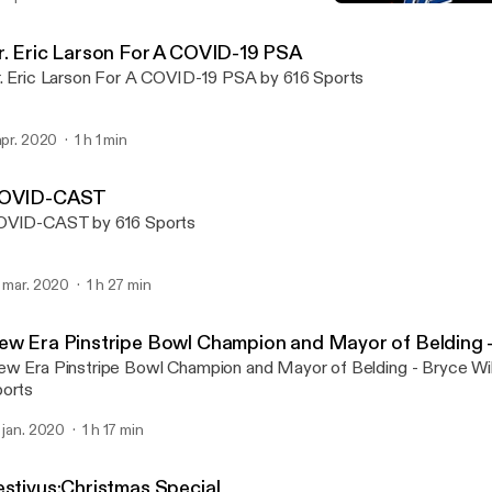
New Era Pinstripe Bowl C
Keg Talk
r. Eric Larson For A COVID-19 PSA
. Eric Larson For A COVID-19 PSA by 616 Sports
 apr. 2020
1 h 1 min
OVID-CAST
OVID-CAST by 616 Sports
. mar. 2020
1 h 27 min
ew Era Pinstripe Bowl Champion and Mayor of Belding -
w Era Pinstripe Bowl Champion and Mayor of Belding - Bryce Wil
orts
. jan. 2020
1 h 17 min
estivus:Christmas Special