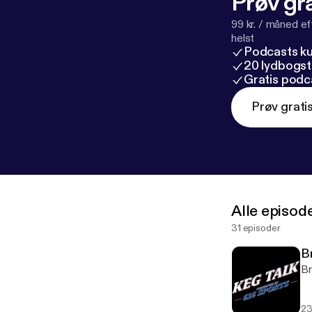
Prøv gra
99 kr. / måned e
helst
Podcasts k
20 lydbogst
Gratis podc
Prøv grati
Alle episod
31 episoder
B
Br
23