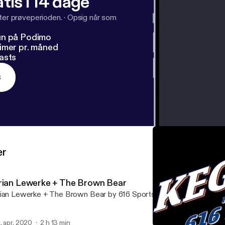
tis i 14 dage
fter prøveperioden.
·
Opsig når som
un på Podimo
imer pr. måned
asts
s
er
rian Lewerke + The Brown Bear
ian Lewerke + The Brown Bear by 616 Sports
. apr. 2020
2 h 13 min