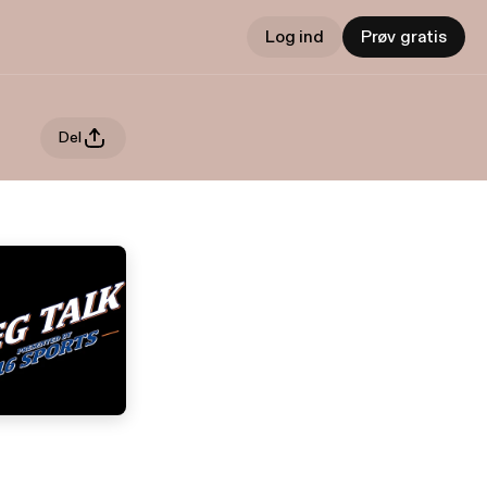
Log ind
Prøv gratis
Del