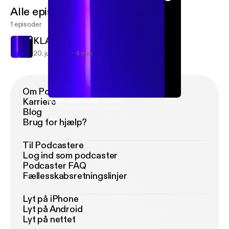
Alle episoder
1 episoder
KLAM news weekly update
20. juli 2018
4 min
Om Podimo
Karriere
KLAM news weekly update
KLAM news weekly update
Blog
Brug for hjælp?
Til Podcastere
Log ind som podcaster
Podcaster FAQ
Fællesskabsretningslinjer
Lyt på iPhone
Lyt på Android
Lyt på nettet