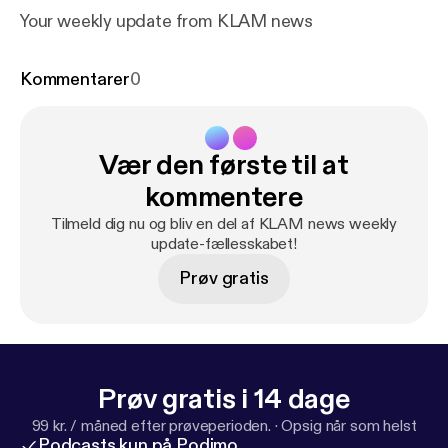
Your weekly update from KLAM news
Kommentarer
0
Vær den første til at
kommentere
Tilmeld dig nu og bliv en del af KLAM news weekly
update-fællesskabet!
Prøv gratis
Prøv gratis i 14 dage
99 kr. / måned efter prøveperioden.
·
Opsig når som helst
Podcasts kun på Podimo