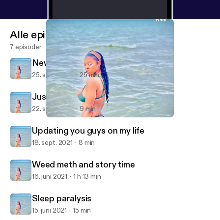
Alle episoder
7 episoder
News
25. sept. 2021
25 min
Justine Johnson story
22. sept. 2021
9 min
Updating you guys on my life
Lana looney
Updating you guys on my life
18. sept. 2021
8 min
Weed meth and story time
16. juni 2021
1 h 13 min
Sleep paralysis
15. juni 2021
15 min