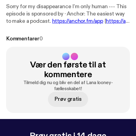
Sorry for my disappearance I’m only human --- This
episode is sponsored by · Anchor: The easiest way
to make a podcast.
https://anchor.fm/app
[
https://an
chor.fm/app
]
Kommentarer
0
Vær den første til at
kommentere
Tilmeld dig nu og bliv en del af Lana looney-
fællesskabet!
Prøv gratis
Prøv gratis i 14 dage