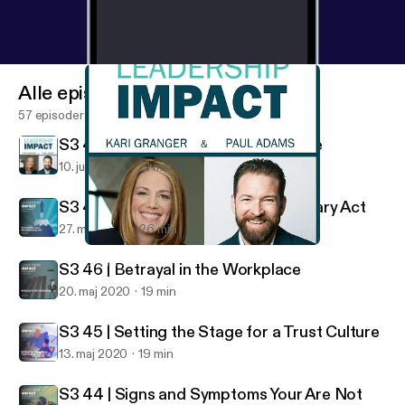
Alle episoder
57 episoder
S3 48 | Leadership Impact Endisode
10. juni 2020
21 min
S3 47 | Acceptance as a Revolutionary Act
27. maj 2020
26 min
S3 48 | Leadership Impact Endisode
Leadership Impact
S3 46 | Betrayal in the Workplace
20. maj 2020
19 min
S3 45 | Setting the Stage for a Trust Culture
13. maj 2020
19 min
S3 44 | Signs and Symptoms Your Are Not