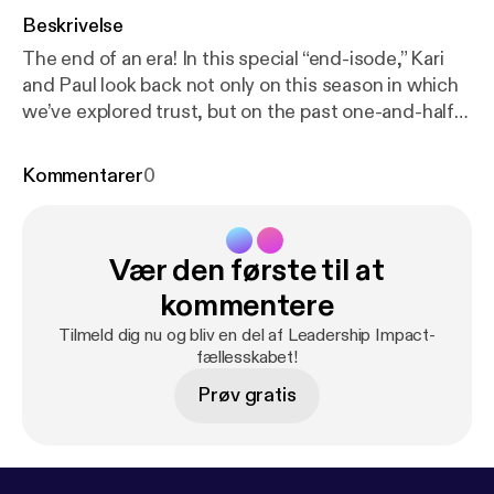
Beskrivelse
The end of an era! In this special “end-isode,” Kari
and Paul look back not only on this season in which
we’ve explored trust, but on the past one-and-half
years of Leadership Impact. For full shownotes:
http
s://grangernetwork.com/48
[
https://grangernetwor
Kommentarer
0
k.com/48
]
Vær den første til at
kommentere
Tilmeld dig nu og bliv en del af Leadership Impact-
fællesskabet!
Prøv gratis