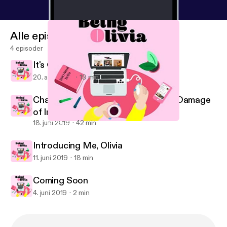
Alle episoder
4 episoder
It's Okay To Be Sensitive
20. aug. 2019
19 min
Chats With Kelly | Body Image, The Damage
of Instagram and Being Yourself
18. juni 2019
42 min
It's Okay To Be Sensitive
Learning to Adult
Introducing Me, Olivia
11. juni 2019
18 min
Coming Soon
4. juni 2019
2 min