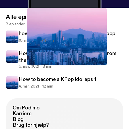
Alle episoder
3 episoder
how to become a backup dancer for kpop
18. mar. 2021
9 min
How to choreograph a dance: 10 tips from
the pros
6. mar. 2021
8 min
How to choreograph a dance: 10 tips from the pros
Leera
How to become a KPop idol eps 1
4. mar. 2021
12 min
Om Podimo
Karriere
Blog
Brug for hjælp?