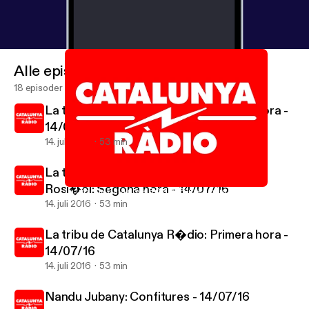
Alle episoder
18 episoder
La tribu de Catalunya R�dio: Tercera hora -
14/07/16
14. juli 2016
53 min
La tribu de Catalunya R�dio amb Xavi
Rosi�ol: Segona hora - 14/07/16
La tribu de Catalunya R�dio: Primera hora - 14/07/16
Les hores senceres
14. juli 2016
53 min
La tribu de Catalunya R�dio: Primera hora -
14/07/16
14. juli 2016
53 min
Nandu Jubany: Confitures - 14/07/16