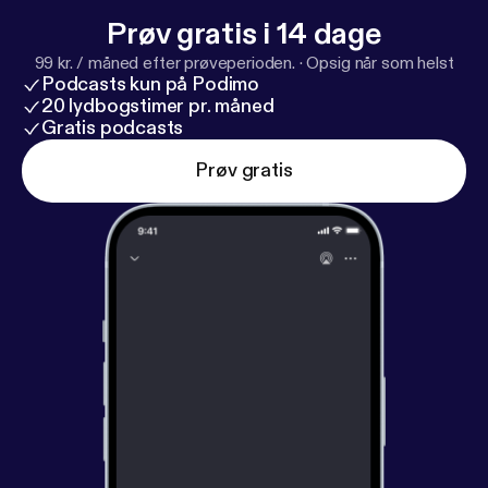
Prøv gratis i 14 dage
99 kr. / måned efter prøveperioden.
·
Opsig når som helst
Podcasts kun på Podimo
20 lydbogstimer pr. måned
Gratis podcasts
Prøv gratis