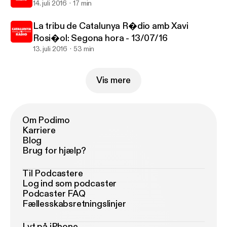
14. juli 2016
17 min
La tribu de Catalunya R�dio amb Xavi
Rosi�ol: Segona hora - 13/07/16
13. juli 2016
53 min
Vis mere
Om Podimo
Karriere
Blog
Brug for hjælp?
Til Podcastere
Log ind som podcaster
Podcaster FAQ
Fællesskabsretningslinjer
Lyt på iPhone