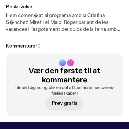
Beskrivelse
Hem comen�at el programa amb la Cristina
S�nchez Miret i el Maiol Roger parlant de les
vacances i l'esgotament per culpa de la feina amb
l'Eduard Toral, ramader soci de la cooperativa "Llet
nostra", i el psic�leg Francesc Quer. Tamb� ens
Kommentarer
0
hem fet ress� d'un estudi que diu que creix igual el
transport p�blic i el privat. Hem parlat de mosquits i
hem acabat fent televisi� amb el Santi Villas.
Vær den første til at
kommentere
Tilmeld dig nu og bliv en del af Les hores senceres-
fællesskabet!
Prøv gratis