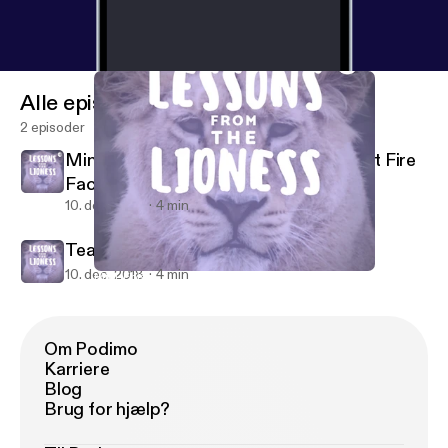
Alle episoder
2 episoder
Mini-Episode 1- The Triangle Shirtwaist Fire
Factory
10. dec. 2018
4 min
Teaser
10. dec. 2018
4 min
Mini-Episode 1- The Triangle Shirtwaist Fire Factory
Lessons From The Lioness
Om Podimo
Karriere
Blog
Brug for hjælp?