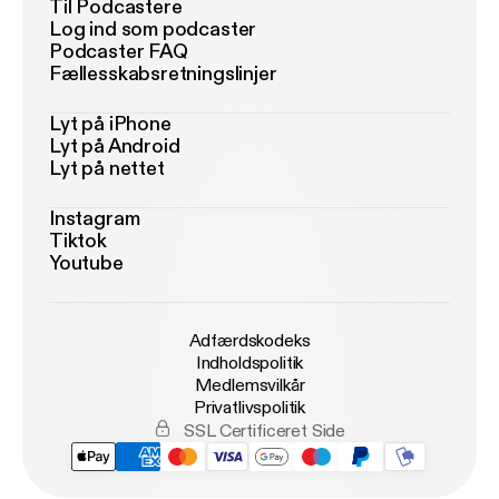
Til Podcastere
Log ind som podcaster
Podcaster FAQ
Fællesskabsretningslinjer
Lyt på iPhone
Lyt på Android
Lyt på nettet
Instagram
Tiktok
Youtube
Adfærdskodeks
Indholdspolitik
Medlemsvilkår
Privatlivspolitik
SSL Certificeret Side