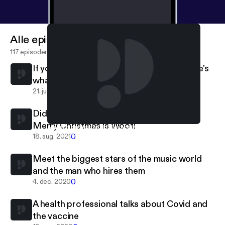
Alle episoder
117 episoder
If you've ever had a problem sleeping, here's
what you need to know
0
21. juli 2022
Did you know one of the best ways to say
Merry Christmas is Woof!
A health professional talks about Covid and the vaccine
Life Happens
0
18. aug. 2021
Meet the biggest stars of the music world
and the man who hires them
0
4. dec. 2020
A health professional talks about Covid and
the vaccine