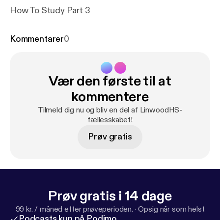
How To Study Part 3
Kommentarer
0
Vær den første til at
kommentere
Tilmeld dig nu og bliv en del af LinwoodHS-
fællesskabet!
Prøv gratis
Prøv gratis i 14 dage
99 kr. / måned efter prøveperioden.
·
Opsig når som helst
Podcasts kun på Podimo