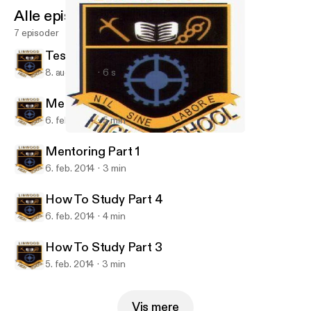
Alle episoder
7 episoder
Test Podcast S5-S6
8. aug. 2014
6 s
Mentoring Part 2
6. feb. 2014
5 min
How To Study Part 3
LinwoodHS
Mentoring Part 1
6. feb. 2014
3 min
How To Study Part 4
6. feb. 2014
4 min
How To Study Part 3
5. feb. 2014
3 min
Vis mere