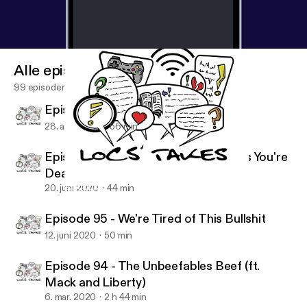
Alle episoder
99 episoder
Episode 97 - There Is No Escaping
28. aug. 2020
56 min
Episode 96 - Before The Devil Knows You're
Dead
20. juni 2020
44 min
Episode 96 - Before The Devil Knows You're Dead
Locs Takes
Episode 95 - We're Tired of This Bullshit
12. juni 2020
50 min
Episode 94 - The Unbeefables Beef (ft.
Mack and Liberty)
6. mar. 2020
2 h 44 min