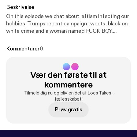
Beskrivelse
On this episode we chat about leftism infecting our
hobbies, Trumps recent campaign tweets, black on
white crime and a woman named FUCK BOY.
Twitter: @RealMrBehavior Twitch:
Twitch.tv/MrBehavior YouTube (Social
Kommentarer
0
Commentary): Youtube.com/MrBehavior YouTube
(Gaming): Youtube.com/LocsTakes Wanna
contribute? Become a PATRON!
Vær den første til at
www.patreon.com/mrbehavior
kommentere
Tilmeld dig nu og bliv en del af Locs Takes-
fællesskabet!
Prøv gratis