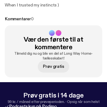
When I trusted my instincts )
Kommentarer
0
Vær den første til at
kommentere
Tilmeld dig nu og bliv en del af Long Way Home-
fællesskabet!
Prøv gratis
Prøv gratis i 14 dage
99 kr. / måned efter prøveperioden.
·
Opsig når som helst
Podcasts kun på Podimo