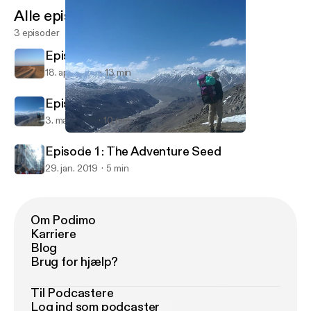
Alle episoder
3 episoder
Episode 3 : Karibu Sana Kenya
18. apr. 2019
13 min
Episode 2 : Sab Kuch Milega
3. mar. 2019
10 min
Episode 2 : Sab Kuch Milega
Long Way Home
Episode 1 : The Adventure Seed
29. jan. 2019
5 min
Om Podimo
Karriere
Blog
Brug for hjælp?
Til Podcastere
Log ind som podcaster