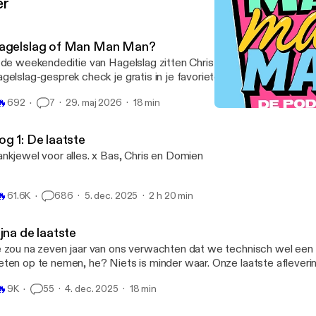
er
agelslag of Man Man Man?
 de weekendeditie van Hagelslag zitten Chris en Bas samen aan taf
gelslag-gesprek check je gratis in je favoriete podcastapp
🔥
692
7
29. maj 2026
18 min
Nog 3: Hoerenflat
Man man man, de podcas
og 1: De laatste
Dankjewel voor alles. x Bas, Chris en Domien
🔥
61.6K
686
5. dec. 2025
2 h 20 min
jna de laatste
 zou na zeven jaar van ons verwachten dat we technisch wel een
ten op te nemen, he? Niets is minder waar. Onze laatste aflevering
ndaag (vrijdag 5 december) en aan de keukentafel van Bas leggen
🔥
9K
55
4. dec. 2025
18 min
entjes uit waarom. Tot zoooo!