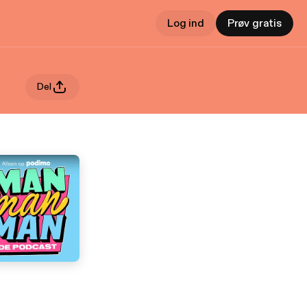
Log ind
Prøv gratis
Del