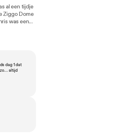
s al een tijdje
 de Ziggo Dome
hris was een
Bas reed Majka
g een stop in
der, maar
avond als
ds dag 1 dat
anmanlive.nl
zo… altijd