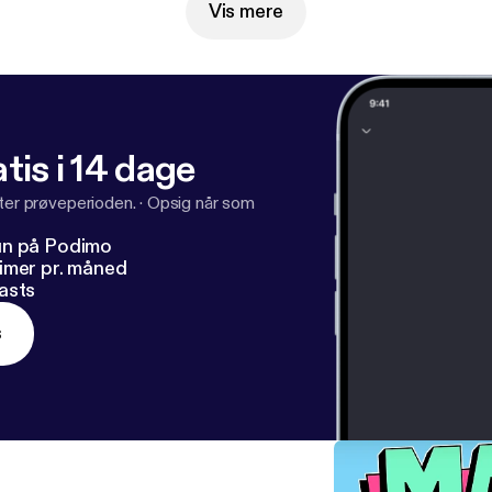
Vis mere
tis i 14 dage
fter prøveperioden.
·
Opsig når som
un på Podimo
imer pr. måned
asts
s