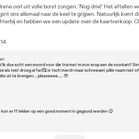
Irene ooit uit volle borst zongen: 'Nog drie!' Het aftellen wa
gint ons allemaal naar de keel te grijpen. Natuurlijk komt
hterbij en hebben we een update over de kaartverkoop. C
aul de Leeuw en is daar nog steeds van onder de indruk. 
en om daar uitgebreid uiteten te gaan en maakte onderwe
114
e Hamburg. Domien sloot zijn weekend af met een bijzon
ver de toekomst van zijn ouders. Hierna nog maar 2. DE LAATSTE
 MAN MAN MAN in de ZIGGO DOME Mis onze laatste 
en
 Ik doe echt een moord voor die trui met m.m.m erop aan de voorkant! Sin
de podcast' niet en scoor de laatste tickets nu op manm
 als test droeg al fan🥰 is toch merch maar schreeuwt jullie naam niet of
 die uit te brengen… pleaseeee….. 🥹
☂️ kon er ff lekker op een goed moment in gegooid worden 😉