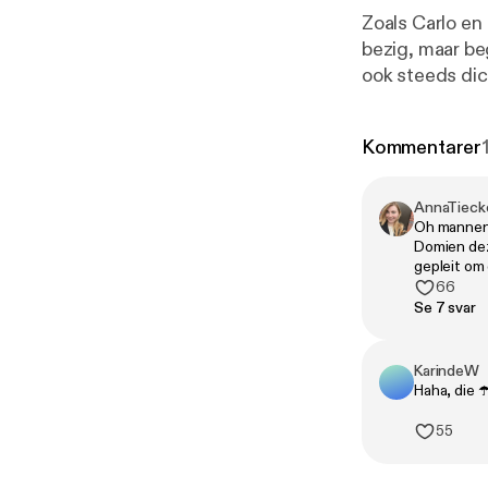
Zoals Carlo en 
bezig, maar be
ook steeds dic
avondje naar P
naar Kopenhag
Kommentarer
het opwindend
heftig gesprek o
KAARTEN VOOR
AnnaTieck
Oh mannen!
'Man man man, 
Domien deze
gepleit om
66
Se 7 svar
KarindeW
Haha, die 
55