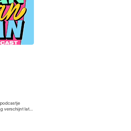
el. Het hele
t
 podcastje
 verschijnt later
 we je snel