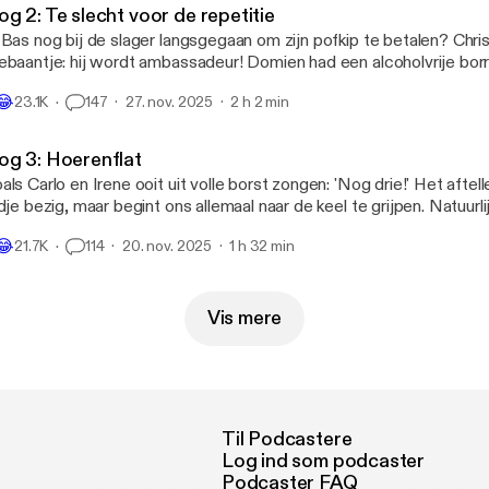
g 2: Te slecht voor de repetitie
 Bas nog bij de slager langsgegaan om zijn pofkip te betalen? Chri
ebaantje: hij wordt ambassadeur! Domien had een alcoholvrije bor
m denken aan vrienden van vroeger. We hadden onze eerste repet
😂
23.1K
147
27. nov. 2025
2 h 2 min
slissen over de toekomst van Man Man Mango. Tot slot een pitti
 functie 'producer' en de smet daar op. Volgende week valt écht he
og 3: Hoerenflat
als Carlo en Irene ooit uit volle borst zongen: 'Nog drie!' Het aftel
jdje bezig, maar begint ons allemaal naar de keel te grijpen. Natuurl
me ook steeds dichterbij en hebben we een update over de kaart
😂
21.7K
114
20. nov. 2025
1 h 32 min
s een avondje naar Paul de Leeuw en is daar nog steeds van onde
ed Majka naar Kopenhagen om daar uitgebreid uiteten te gaan en
derweg een stop in het opwindende Hamburg. Domien sloot zijn
n bijzonder, maar heftig gesprek over de toekomst van zijn ouders
Vis mere
 KAARTEN VOOR MAN MAN MAN in de ZIGGO DOME
s onze laatste avond als 'Man man man, de podcast' niet en scoor
ckets nu op manmanmanlive.nl
Til Podcastere
Log ind som podcaster
Podcaster FAQ