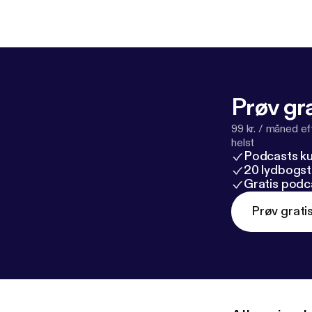
Prøv gra
99 kr. / måned e
helst
Podcasts k
20 lydbogst
Gratis podc
Prøv grati