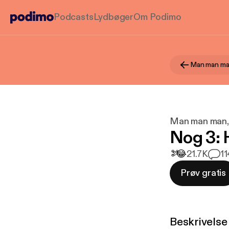
Podcasts
Lydbøger
Om Podimo
Man man ma
Man man man,
Nog 3: 
🫘️
😂
21.7K
11
Prøv gratis
Beskrivelse