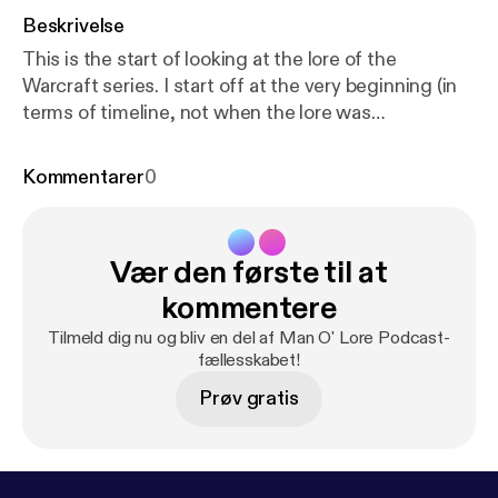
Beskrivelse
This is the start of looking at the lore of the
Warcraft series. I start off at the very beginning (in
terms of timeline, not when the lore was
introduced). In this episode I talk about the birth of
everything, light, void, titans, elementals, and wild
Kommentarer
0
gods.
Vær den første til at
kommentere
Tilmeld dig nu og bliv en del af Man O' Lore Podcast-
fællesskabet!
Prøv gratis