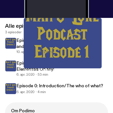
Alle episoder
3 episoder
Episode 2: W2 Here be dragons, demons,
and keepers.
10. apr. 2020
1 h 2 min
Episode 1: W1 Titans, Void Lords, and
Elementals Oh My!
Episode 1: W1 Titans, Void Lords, and Elementals Oh My!
Man O' Lore Podcast
6. apr. 2020
53 min
Episode 0: Introduction/The who of what?
6. apr. 2020
4 min
Om Podimo