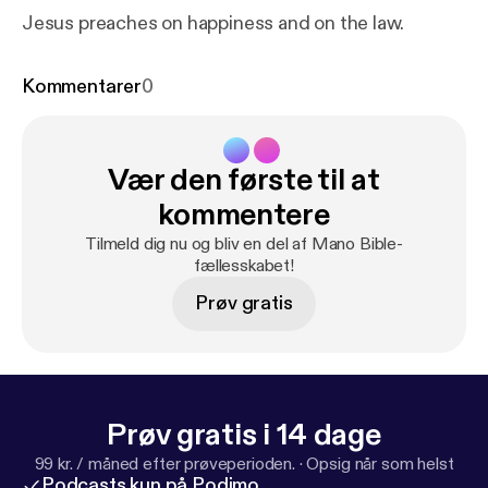
Jesus preaches on happiness and on the law.
Kommentarer
0
Vær den første til at
kommentere
Tilmeld dig nu og bliv en del af Mano Bible-
fællesskabet!
Prøv gratis
Prøv gratis i 14 dage
99 kr. / måned efter prøveperioden.
·
Opsig når som helst
Podcasts kun på Podimo