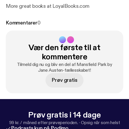
More great books at LoyalBooks.com
Kommentarer
0
Vær den første til at
kommentere
Tilmeld dig nu og bliv en del af Mansfield Park by
Jane Austen-fællesskabet!
Prøv gratis
Prøv gratis i 14 dage
99 kr. / måned efter prøveperioden.
·
Opsig når som helst
Podcasts kun på Podimo