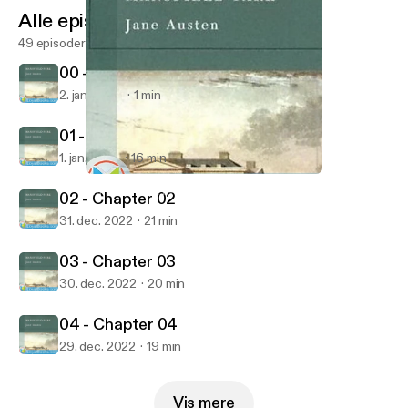
Alle episoder
49 episoder
00 - Dramatis Personae
2. jan. 2023
1 min
01 - Chapter 01
1. jan. 2023
16 min
00 - Dramatis Personae
Mansfield Park by Jane Austen
02 - Chapter 02
31. dec. 2022
21 min
03 - Chapter 03
30. dec. 2022
20 min
04 - Chapter 04
29. dec. 2022
19 min
Vis mere