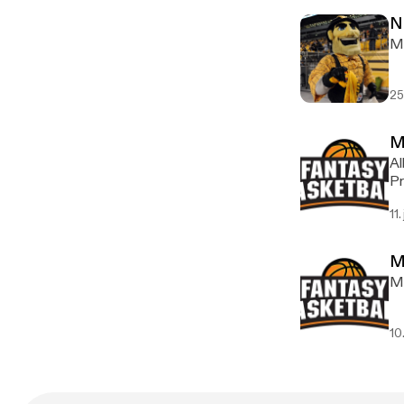
N
Ma
25
M
Al
Pr
11.
M
My
10