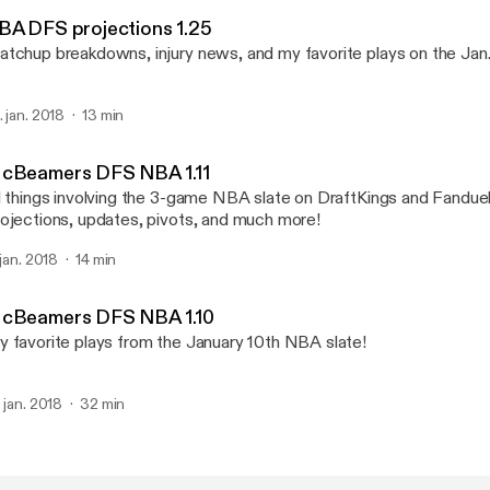
McBeamers DFS
BA DFS projections 1.25
tchup breakdowns, injury news, and my favorite plays on the Jan
. jan. 2018
13 min
cBeamers DFS NBA 1.11
l things involving the 3-game NBA slate on DraftKings and Fanduel
ojections, updates, pivots, and much more!
 jan. 2018
14 min
cBeamers DFS NBA 1.10
 favorite plays from the January 10th NBA slate!
. jan. 2018
32 min