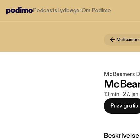
Podcasts
Lydbøger
Om Podimo
McBeamers
McBeamers 
McBeam
13 min · 27. jan
Prøv gratis
Beskrivelse