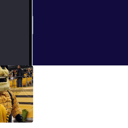
ate!
7