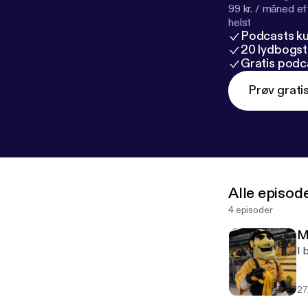
99 kr. / måned e
helst
Podcasts k
20 lydbogst
Gratis podc
Prøv grati
Alle episod
4 episoder
M
I 
27