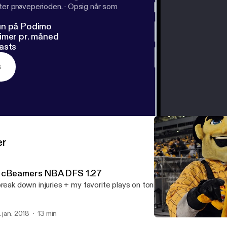
fter prøveperioden.
·
Opsig når som
un på Podimo
imer pr. måned
asts
s
er
cBeamers NBA DFS 1.27
break down injuries + my favorite plays on tonight's 6 game NBA sl
. jan. 2018
13 min
McBeamers NBA DFS 1.2