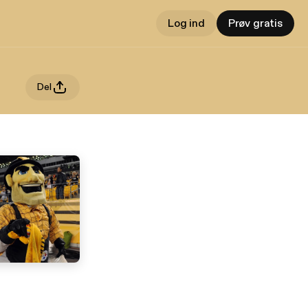
Log ind
Prøv gratis
Del