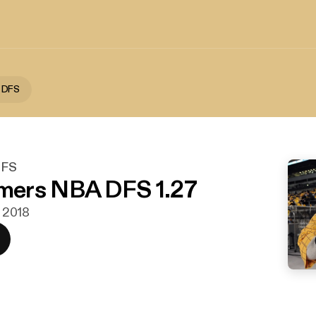
 DFS
DFS
ers NBA DFS 1.27
. 2018