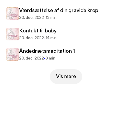
Værdsættelse af din gravide krop
Kristine Wellendorf (f. 1976) er jordemoder,
Gotveduddannet bevægelsespædagog og
-
20. dec. 2022
13 min
pranayama-yogalærer.
Kontakt til baby
I 2022 udkom hendes bog "Skab ro under fødslen -
-
20. dec. 2022
14 min
Få styr på dit åndedræt".
Kristine tilbyder både privatundervisning og
Åndedrætsmeditation 1
behandlinger, og hun arbejder også på fødestuen.
-
20. dec. 2022
9 min
Du kan læse mere på www.kristinewellendorf.com
Vis mere