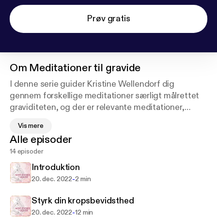
Prøv gratis
Om
Meditationer til gravide
I denne serie guider Kristine Wellendorf dig
gennem forskellige meditationer særligt målrettet
graviditeten, og der er relevante meditationer,
uanset hvilket trimester du er i.
Vis mere
Du kan bruge dem til at træne dit åndedræt og din
Alle episoder
bækkenbund til at hjælpe under fødslen, og du kan
14 episoder
også fokusere indad og få kontakt til baby og sende
god energi til det lille liv.
Introduktion
Meditationerne er nemme at følge med i, og du kan
-
20. dec. 2022
2 min
bruge dem igen og igen, lige når du har brug for det.
Styrk din kropsbevidsthed
Coverillustration: Mie Frey Damgaard
-
20. dec. 2022
12 min