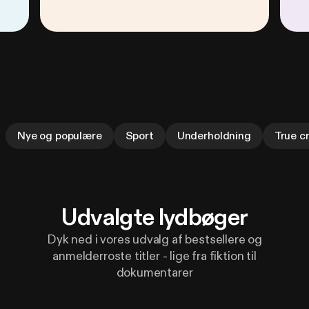
Nye og populære
Sport
Under​holdning
True c
Udvalgte lydbøger
Dyk ned i vores udvalg af bestsellere og
anmelderroste titler - lige fra fiktion til
dokumentarer