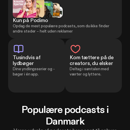
Efter 14 dage, 99 kr. / måned.
Kun på Podimo
Opsig når som helst.
Opdag de mest populære podcasts, som du ikke finder
andre steder – helt uden reklamer
Tusindvis af
Kom tættere på de
lydbøger
creators, du elsker
Dine yndlingsserier og -
Deltag i samtalen med
bøger i én app.
værter og lyttere.
Populære podcasts i
Danmark