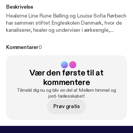
Beskrivelse
Healerne Line Rune Balling og Louise Sofia Rørbech
har sammen stiftet Engleskolen Danmark, hvor de
kanaliserer, healer og underviser i ærkeengle,
englekort og andre galaktiske energier. De kalder
engle for det blideste lys man kan forestille sig, og
Kommentarer
0
et vindpust på kinden på en forårsdag, men er engle
ikke noget med Guds sendebude i religioner, såsom
jødedom, kristendom og islam? Hvordan finder man
Vær den første til at
sin ærkeengel? Og hvad er englekort egentlig? Tag
med i engleskole. Tilrettelæggelse, speak og
kommentere
produktion: Cecilie Wortziger. Musik: Frej Levin.
Tilmeld dig nu og bliv en del af Mellem himmel og
jord-fællesskabet!
Prøv gratis