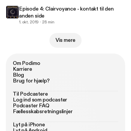
Episode 4: Clairvoyance - kontakt til den
anden side
1. okt. 2019
28 min
Vis mere
Om Podimo
Karriere
Blog
Brug for hjælp?
Til Podcastere
Log ind som podcaster
Podcaster FAQ
Fællesskabsretningslinjer
Lyt på iPhone
Lyt på Android