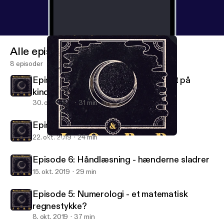
Alle episoder
8 episoder
Episode 8: Engleskolen - et vindpust på
kinden
30. okt. 2019
31 min
Episode 7: Lydterapi - lyd sætter fri
22. okt. 2019
24 min
Episode 8: Engleskolen - et vindpust på kinden
Mellem himmel og jord
Episode 6: Håndlæsning - hænderne sladrer
15. okt. 2019
29 min
Episode 5: Numerologi - et matematisk
regnestykke?
8. okt. 2019
37 min