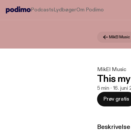
Podcasts
Lydbøger
Om Podimo
MikEl Music
MikEl Music
This m
5 min · 16. juni
Prøv gratis
Beskrivelse