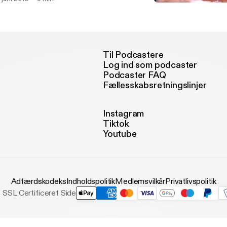
This my DTB Remix
MikEl Music
Til Podcastere
Log ind som podcaster
Podcaster FAQ
Fællesskabsretningslinjer
Instagram
Tiktok
Youtube
Adfærdskodeks
Indholdspolitik
Medlemsvilkår
Privatlivspolitik
SSL Certificeret Side