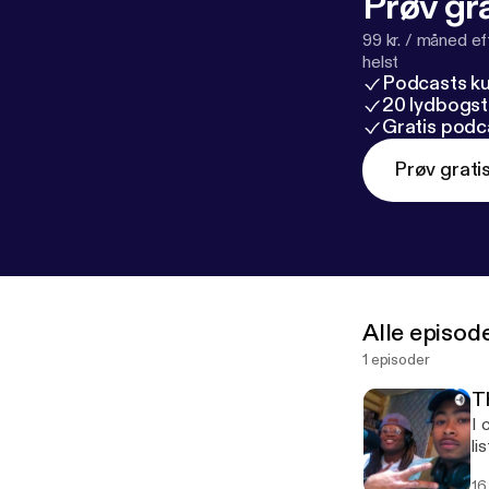
Prøv gra
99 kr. / måned e
helst
Podcasts k
20 lydbogst
Gratis podc
Prøv grati
Alle episod
1 episoder
T
I 
li
16