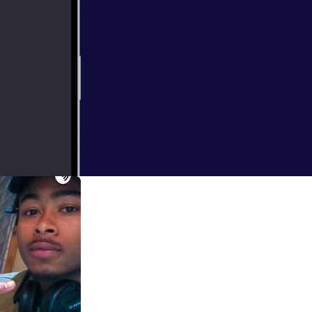
.mikey ( also
Tube 🤟🏾👹