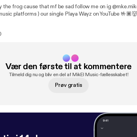
py the frog cause that mf be sad follow me on ig @mke.mike
l music platforms ) our single Playa Wayz on YouTube 🤟🏾
0
Vær den første til at kommentere
Tilmeld dig nu og bliv en del af MikEl Music-fællesskabet!
Prøv gratis