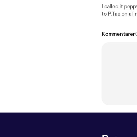
I called it pep
to P.Tae on al
Kommentarer