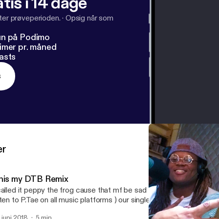
tis i 14 dage
fter prøveperioden.
·
Opsig når som
un på Podimo
imer pr. måned
asts
s
er
his my DTB Remix
called it peppy the frog cause that mf be sad follow me on ig @mke
sten to P.Tae on all music platforms ) our single Playa Wayz on You
. juni 2018
5 min