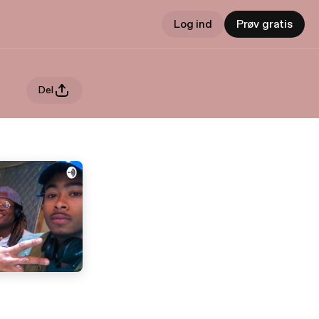
Log ind
Prøv gratis
Del