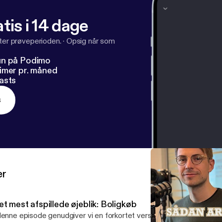
tis i 14 dage
fter prøveperioden.
·
Opsig når som
un på Podimo
imer pr. måned
asts
s
er
t mest afspillede øjeblik: Boligkøb
denne episode genudgiver vi en forkortet version af vores podcas