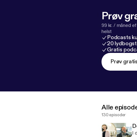
Prøv gra
99 kr. / måned e
helst
Podcasts k
20 lydbogst
Gratis podc
Prøv grati
Alle episod
130 episoder
De
I 