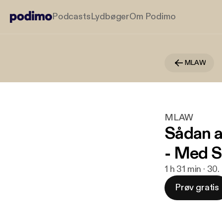
Podcasts
Lydbøger
Om Podimo
MLAW
MLAW
Sådan a
- Med S
1 h 31 min · 30
Prøv gratis