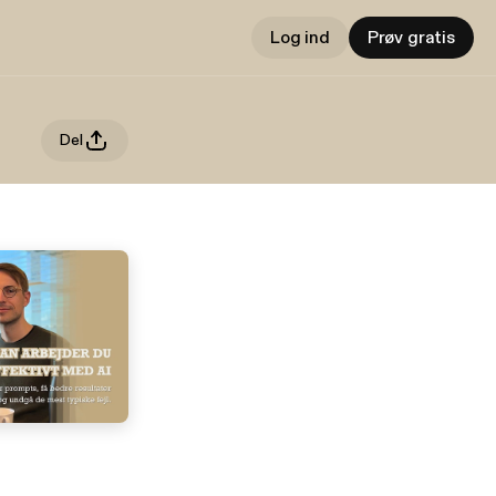
Log ind
Prøv gratis
Del