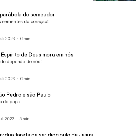
Dai a Cezar o que é de Ce
Momento De Espiritualid
 parábola do semeador
 sementes do coração!!
 juli 2023
6 min
 Espírito de Deus mora em nós
do depende de nós!
 juli 2023
6 min
ão Pedro e são Paulo
a do papa
 juli 2023
5 min
 árdua tarefa de ser didcipulo de Jesus