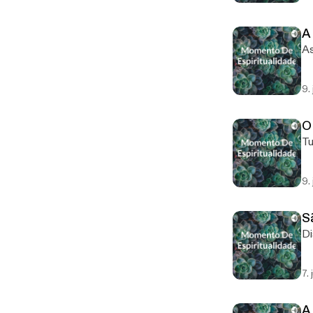
A
As
9.
O
Tu
9.
S
Di
7.
A