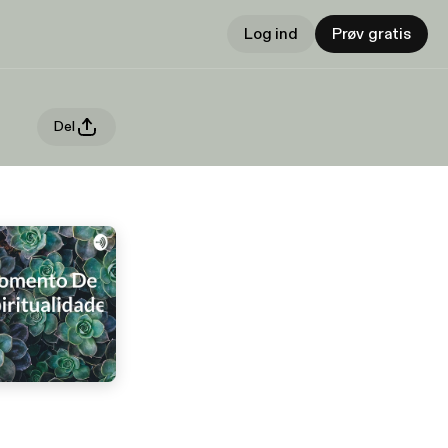
Log ind
Prøv gratis
Del