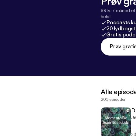
Prøv gra
99 kr. / måned e
helst
Podcasts k
20 lydbogst
Gratis podc
Prøv grati
Alle episod
203 episoder
D
Je
23