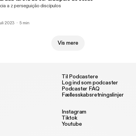
icia a z perseguição discípulos
 juli 2023
5 min
Vis mere
Til Podcastere
Log ind som podcaster
Podcaster FAQ
Fællesskabsretningslinjer
Instagram
Tiktok
Youtube