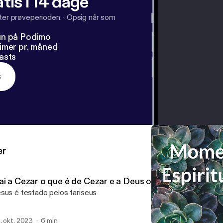
tis i 14 dage
fter prøveperioden.
·
Opsig når som
un på Podimo
imer pr. måned
asts
s
er
ai a Cezar o que é de Cezar e a Deus o que é de Deus!
sus é testado pelos fariseus
. okt. 2023
6 min