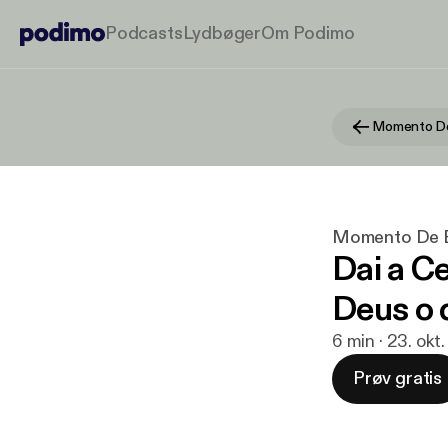
Podcasts
Lydbøger
Om Podimo
Momento De 
Momento De E
Dai a Ce
Deus o 
6 min · 23. okt
Prøv gratis