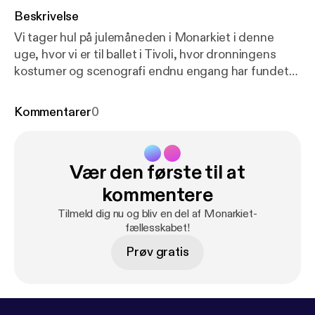
Beskrivelse
Vi tager hul på julemåneden i Monarkiet i denne
uge, hvor vi er til ballet i Tivoli, hvor dronningens
kostumer og scenografi endnu engang har fundet
vej til scenen. Balletmester Peter Bo Bendixen
tager os med bag kulissen til genopsætningen af
Kommentarer
0
juleklassikeren Nøddeknækkeren. Og så vrimler det
med bogudgivelser og én af dem tager i
anledningen af regeringsjubilæet, dronningens taler
Vær den første til at
under lup fra helt nye perspektiver. Gæster:
Balletmester i Tivoli Peter Bo Bendixen og
kommentere
professor i kommunikation Lisa S. Villadsen. See
Tilmeld dig nu og bliv en del af Monarkiet-
omnystudio.com/listener [
https://omnystudio.com/li
fællesskabet!
stener
] for privacy information.
Prøv gratis