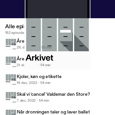
Alle episoder
182 episoder
Året i Monarkiet (2)
28. dec. 2022
55 min
Året i Monarkiet (1)
21. dec. 2022
54 min
Når dronningen taler og laver ballet
Monarkiet
Kjoler, køn og etikette
14. dec. 2022
54 min
Skal vi ‘cancel’ Valdemar den Store?
7. dec. 2022
54 min
Når dronningen taler og laver ballet