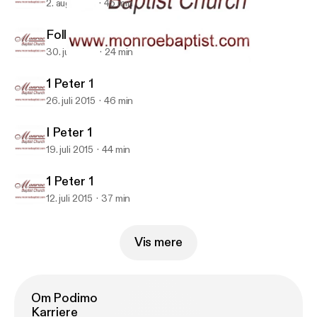
2. aug. 2015
45 min
Follow Me as I Follow Christ
30. juli 2015
24 min
1 Peter 1
Monroe Baptist Church
1 Peter 1
26. juli 2015
46 min
I Peter 1
19. juli 2015
44 min
1 Peter 1
12. juli 2015
37 min
Vis mere
Om Podimo
Karriere