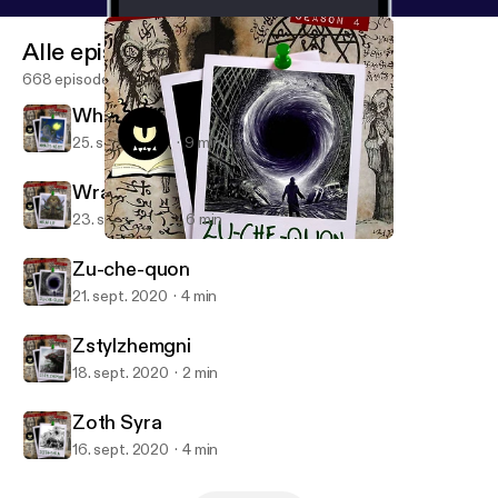
Alle episoder
668 episoder
What's Next
25. sept. 2020
9 min
Wrap Up
23. sept. 2020
6 min
Zu-che-quon
Monster in My Podcast
Zu-che-quon
21. sept. 2020
4 min
Zstylzhemgni
18. sept. 2020
2 min
Zoth Syra
16. sept. 2020
4 min