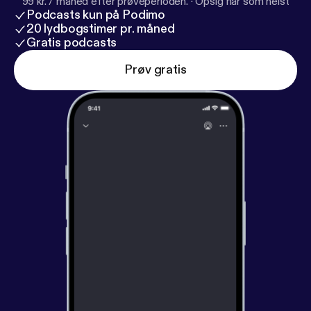
99 kr. / måned efter prøveperioden.
·
Opsig når som helst
Podcasts kun på Podimo
20 lydbogstimer pr. måned
Gratis podcasts
Prøv gratis