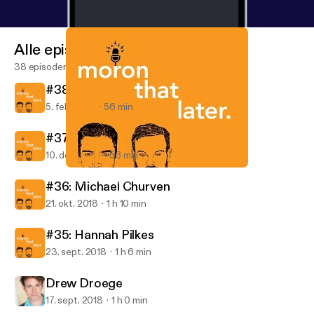
Alle episoder
38 episoder
#38: Steph Barkley
5. feb. 2019
56 min
#37: Emily Pendergast
10. dec. 2018
56 min
#35: Hannah Pilkes
Moron That Later
#36: Michael Churven
21. okt. 2018
1 h 10 min
#35: Hannah Pilkes
23. sept. 2018
1 h 6 min
Drew Droege
17. sept. 2018
1 h 0 min