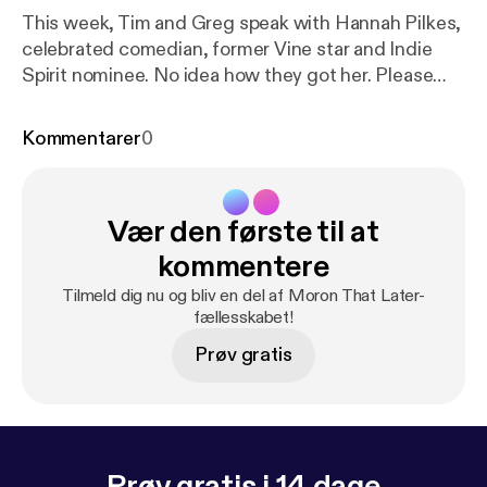
This week, Tim and Greg speak with Hannah Pilkes,
celebrated comedian, former Vine star and Indie
Spirit nominee. No idea how they got her. Please
consider supporting us on Patreon at
www.patreon.com/moronthatlater and thanks for
Kommentarer
0
listening.
Vær den første til at
kommentere
Tilmeld dig nu og bliv en del af Moron That Later-
fællesskabet!
Prøv gratis
Prøv gratis i 14 dage