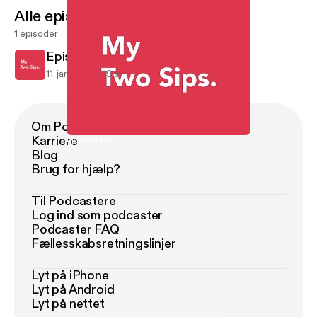
Alle episoder
1 episoder
Episode One.
11. jan. 2015
19 s
Om Podimo
Karriere
Episode One.
My Two Sips
Blog
Brug for hjælp?
Til Podcastere
Log ind som podcaster
Podcaster FAQ
Fællesskabsretningslinjer
Lyt på iPhone
Lyt på Android
Lyt på nettet