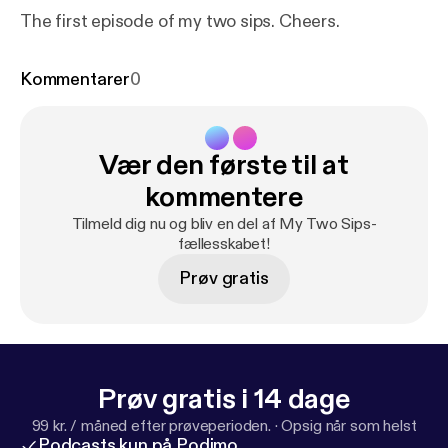
The first episode of my two sips. Cheers.
Kommentarer
0
Vær den første til at
kommentere
Tilmeld dig nu og bliv en del af My Two Sips-
fællesskabet!
Prøv gratis
Prøv gratis i 14 dage
99 kr. / måned efter prøveperioden.
·
Opsig når som helst
Podcasts kun på Podimo