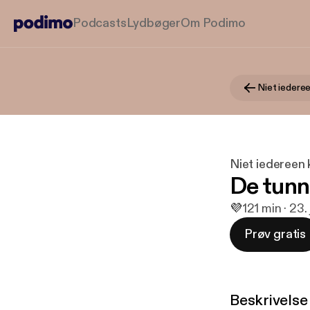
Podcasts
Lydbøger
Om Podimo
Niet iedereen
De tunn
💜
1
21 min · 23.
Prøv gratis
Beskrivelse