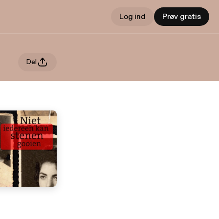
Log ind
Prøv gratis
Del