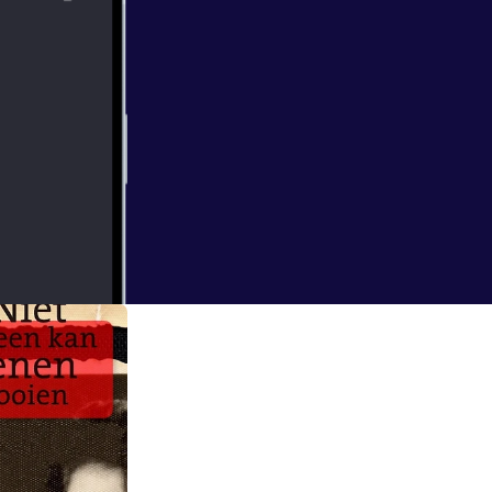
*
/september-19
h – Reports
084409/http://
r more
ijnse steden
robeert mijn