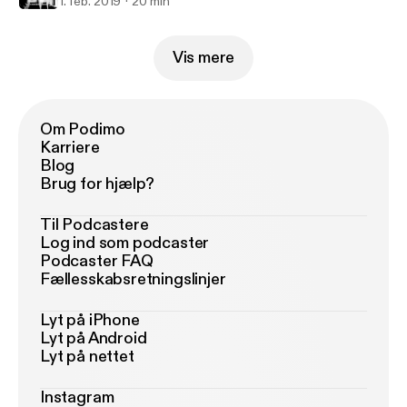
1. feb. 2019
20 min
Vis mere
Om Podimo
Karriere
Blog
Brug for hjælp?
Til Podcastere
Log ind som podcaster
Podcaster FAQ
Fællesskabsretningslinjer
Lyt på iPhone
Lyt på Android
Lyt på nettet
Instagram