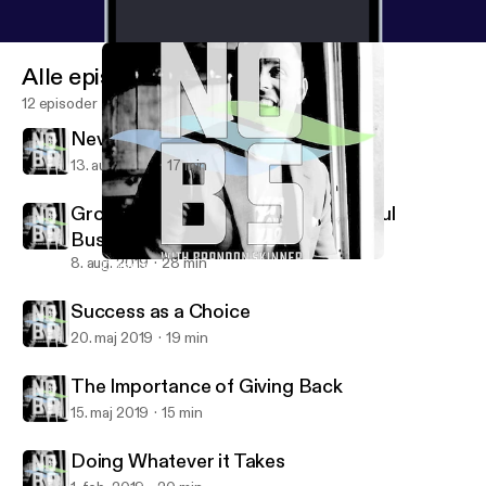
Alle episoder
12 episoder
Never Giving Up
13. aug. 2019
17 min
Growing and Sustaining a Successful
Business
8. aug. 2019
28 min
Doing Whatever it Takes
NO BS with Brandon Skinner
Success as a Choice
20. maj 2019
19 min
The Importance of Giving Back
15. maj 2019
15 min
Doing Whatever it Takes