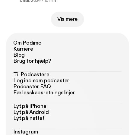
1. mar. 2024
10 min
Vis mere
Om Podimo
Karriere
Blog
Brug for hjælp?
Til Podcastere
Log ind som podcaster
Podcaster FAQ
Fællesskabsretningslinjer
Lyt på iPhone
Lyt på Android
Lyt på nettet
Instagram