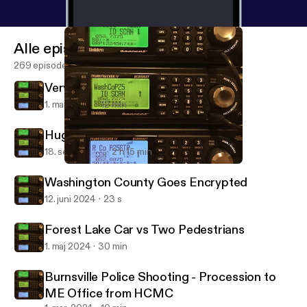
Alle episoder
269 episoder
Very High Speed Chase
1. mar. 2025
12 min
Hugo Manhunt
18. sept. 2024
2 h 15 min
Hugo Manhunt
North East Twin Cities Scanner Recordings
Washington County Goes Encrypted
12. juni 2024
23 s
Forest Lake Car vs Two Pedestrians
1. maj 2024
30 min
Burnsville Police Shooting - Procession to
ME Office from HCMC