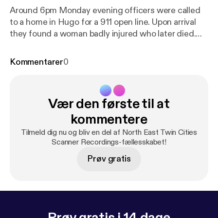
Around 6pm Monday evening officers were called
to a home in Hugo for a 911 open line. Upon arrival
they found a woman badly injured who later died.
The male suspect fled leading to a large manhunt
lasting about 17 hours.
Kommentarer
0
Vær den første til at
kommentere
Tilmeld dig nu og bliv en del af North East Twin Cities
Scanner Recordings-fællesskabet!
Prøv gratis
Prøv gratis i 14 dage