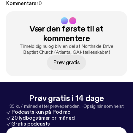
Kommentarer
0
Vær den første til at
kommentere
Tilmeld dig nu og bliv en del af Northside Drive
Baptist Church (Atlanta, GA)-fællesskabet!
Prøv gratis
Prøv gratis i 14 dage
99 kr. / måned efter prøveperioden.
·
Opsig når som helst
Podcasts kun på Podimo
20 lydbogstimer pr. måned
Gratis podcasts