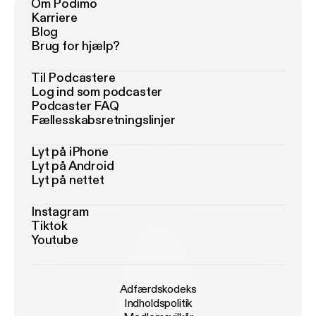
Om Podimo
Karriere
Blog
Brug for hjælp?
Til Podcastere
Log ind som podcaster
Podcaster FAQ
Fællesskabsretningslinjer
Lyt på iPhone
Lyt på Android
Lyt på nettet
Instagram
Tiktok
Youtube
Adfærdskodeks
Indholdspolitik