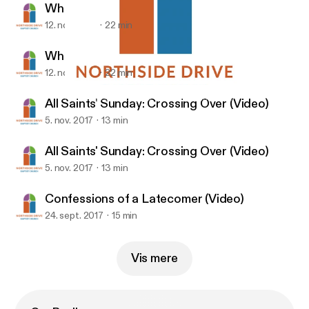
What Hope Looks Like (Video)
12. nov. 2017
22 min
What Hope Looks Like (Video)
12. nov. 2017
22 min
All Saints' Sunday: Crossing Over (Video)
Northside Drive Baptist Church (Atlanta, GA)
All Saints' Sunday: Crossing Over (Video)
5. nov. 2017
13 min
All Saints' Sunday: Crossing Over (Video)
5. nov. 2017
13 min
Confessions of a Latecomer (Video)
24. sept. 2017
15 min
Vis mere