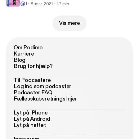
😢
1
8. mar. 2021
47 min
Vis mere
Om Podimo
Karriere
Blog
Brug for hjælp?
Til Podcastere
Log ind som podcaster
Podcaster FAQ
Fællesskabsretningslinjer
Lyt på iPhone
Lyt på Android
Lyt på nettet