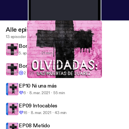
Alle episoder
13 episoder
Bonus Track 2: Más allá de Juárez
5. apr. 2021
21 min
Bonus Track 1: El chivo expiatorio
😢
2
29. mar. 2021
23 min
Bonus Track 1: El chivo expiatorio
Olvidadas: las muertas de Juárez
EP10 Ni una más
💜
6
8. mar. 2021
55 min
EP09 Intocables
💜
16
8. mar. 2021
43 min
EP08 Metido