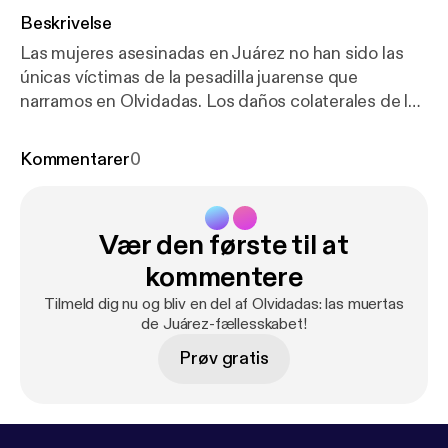
Beskrivelse
Las mujeres asesinadas en Juárez no han sido las
únicas víctimas de la pesadilla juarense que
narramos en Olvidadas. Los daños colaterales de los
feminicidios son inimaginables. Familias que de un
día para otro se han enfrentado a un sistema de
Kommentarer
0
justicia ineficiente, incapaz de ofrecer respuestas,
corrupto, coludido con las fuerzas siniestras que
permiten que se perpetúen los feminicidios. Un
Vær den første til at
sistema de justicia que fabrica chivos expiatorios
para dar carpetazo a tantos y tantos crímenes aún
kommentere
sin resolver.
Tilmeld dig nu og bliv en del af Olvidadas: las muertas
de Juárez-fællesskabet!
Prøv gratis