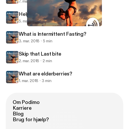
7. mar. 2018
4 min
Helping you fall Asleep
5. mar. 2018
3 min
What is Intermittent Fasting?
Philly Local
What is Intermittent Fasting?
3. mar. 2018
5 min
Skip that Last bite
2. mar. 2018
2 min
What are elderberries?
1. mar. 2018
3 min
Om Podimo
Karriere
Blog
Brug for hjælp?