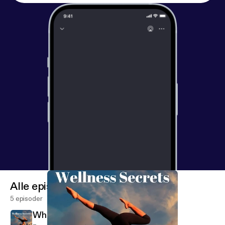
Alle episoder
5 episoder
What is your BMR?