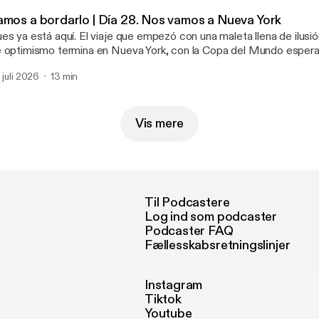
amos a bordarlo | Día 28. Nos vamos a Nueva York
es ya está aquí. El viaje que empezó con una maleta llena de ilusi
 optimismo termina en Nueva York, con la Copa del Mundo esperan
 90 minutos. España juega la final. Enfrente, Argentina. Leo Messi.
. juli 2026
13 min
Vis mere
Til Podcastere
Log ind som podcaster
Podcaster FAQ
Fællesskabsretningslinjer
Instagram
Tiktok
Youtube