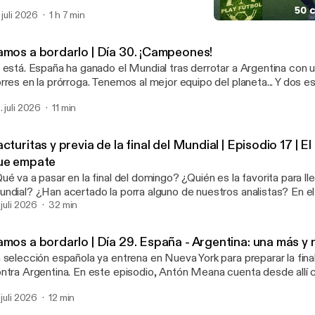
 historia se enfrentó y ganó a la Portugal de Cristiano Ronaldo, a la
. juli 2026
1 h 7 min
pé y a la Argentina de Leo Messi. Este episodio especial repasa la hazaña de la
50 chollos en el mercado
lección en el Mundial 2026 a través de un recorrido sonoro que re
Play Fútbol
 la experiencia de Antón Meana siguiendo a los de Luis de la Fuen
amos a bordarlo | Día 30. ¡Campeones!
timo mes y medio.
 está. España ha ganado el Mundial tras derrotar a Argentina con u
rres en la prórroga. Tenemos al mejor equipo del planeta... Y dos est
cho. Antón Meana, que siempre supo que esto iba a pasar, cuent
. juli 2026
11 min
isodio cómo se vivió en Nueva York la previa del partido que reco
da.
cturitas y previa de la final del Mundial | Episodio 17 | E
ue empate
ué va a pasar en la final del domingo? ¿Quién es la favorita para ll
dial? ¿Han acertado la porra alguno de nuestros analistas? En el último episodio
 El que pueda, que empate, Bruno Alemany, Axel Torres y Anton
 juli 2026
32 min
paso de su porra de ganadores, goleadores y decepciones previa al
mpeonato... y se pasan las pertinentes facturas.
amos a bordarlo | Día 29. España - Argentina: una más y
 selección española ya entrena en Nueva York para preparar la fina
ntra Argentina. En este episodio, Antón Meana cuenta desde allí 
 Luis de la Fuente a menos de 3 días del partido más importante d
 juli 2026
12 min
emás, compañeros periodistas de Honduras, Italia y Brasil explic
e España puede ganar la final.