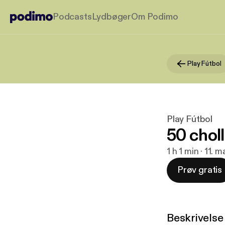
Podcasts
Lydbøger
Om Podimo
Play Fútbol
Play Fútbol
50 chol
1 h 1 min · 11. 
Prøv gratis
Beskrivelse