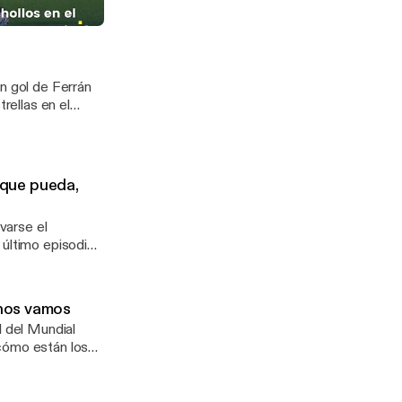
 Francia de
copila lo mejor
te durante el
n gol de Ferrán
rellas en el
a en este
rdaremos toda la
l que pueda,
evarse el
io Romero hacen
 inicio del
 nos vamos
l del Mundial
cómo están los
e sus vidas.
an por qué creen