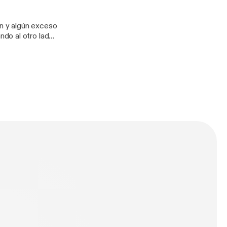
ón y algún exceso
do al otro lado
 Casi nada.