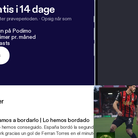
tis i 14 dage
fter prøveperioden.
·
Opsig når som
un på Podimo
imer pr. måned
asts
s
er
amos a bordarlo | Lo hemos bordado
 hemos conseguido. España bordó la segunda estrella este domi
rk gracias un gol de Ferran Torres en el minuto 106. Por el camino,