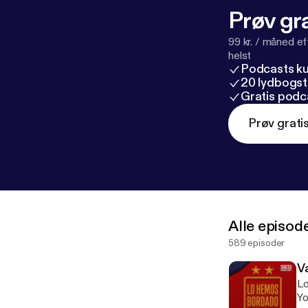
Prøv gra
99 kr. / måned e
helst
Podcasts k
20 lydbogst
Gratis podc
Prøv grati
Alle episod
589 episoder
V
Lo
Yo