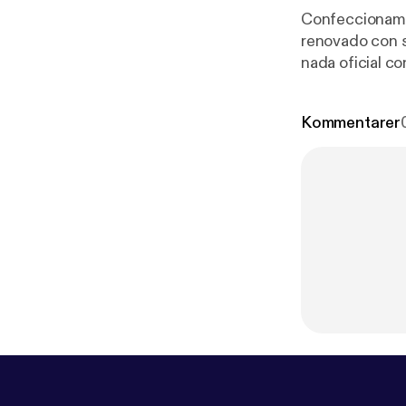
Confeccionamos
renovado con s
nada oficial c
fútbol internac
Kommentarer