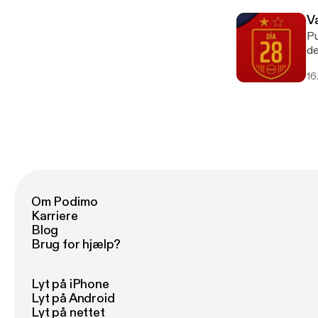
V
Pu
de
de
16
Om Podimo
Karriere
Blog
Brug for hjælp?
Lyt på iPhone
Lyt på Android
Lyt på nettet