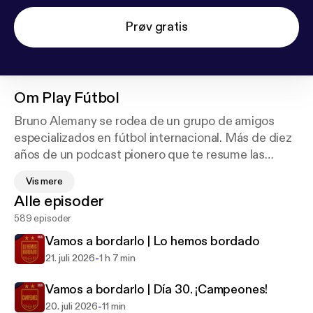
Prøv gratis
Om
Play Fútbol
Bruno Alemany se rodea de un grupo de amigos
especializados en fútbol internacional. Más de diez
años de un podcast pionero que te resume las
noticias y los partidos que nos ha dejado el fin de
Vis mere
semana. Un análisis del fútbol más global, no
Alle episoder
centrado solo en los jugadores, sino también en los
589 episoder
entrenadores, los movimientos y las estrategias.
Suscríbete y sé el primero en escucharlo cada lunes
Vamos a bordarlo | Lo hemos bordado
a partir de las 11:00.
-
21. juli 2026
1 h 7 min
Vamos a bordarlo | Día 30. ¡Campeones!
-
20. juli 2026
11 min