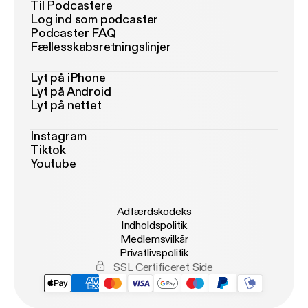
Til Podcastere
Log ind som podcaster
Podcaster FAQ
Fællesskabsretningslinjer
Lyt på iPhone
Lyt på Android
Lyt på nettet
Instagram
Tiktok
Youtube
Adfærdskodeks
Indholdspolitik
Medlemsvilkår
Privatlivspolitik
SSL Certificeret Side