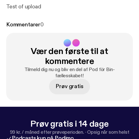
Test of upload
Kommentarer
0
Vær den første til at
kommentere
Tilmeld dig nu og bliv en del af Pod för Bin-
fællesskabet!
Prøv gratis
Prøv gratis i 14 dage
99 kr. / måned efter prøveperioden.
·
Opsig når som helst
Podcasts kun på Podimo