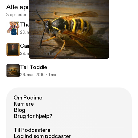
Alle episoder
3 episoder
The Burning of the Piper's Hut
29. mar. 2016
1 min
Cairnomount
29. mar. 2016
1 min
Tail Toddle
Pod för Bin
Tail Toddle
29. mar. 2016
1 min
Om Podimo
Karriere
Blog
Brug for hjælp?
Til Podcastere
Log ind som podcaster