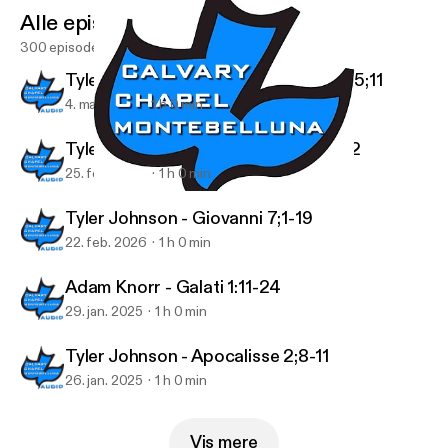
Alle episoder
300 episoder
Tyler Johnson - 1 Tessalonicesi 4;13-5;11
4. mar. 2026
1 h 0 min
Tyler Johnson - 1 Tessalonicesi 4;1-12
25. feb. 2026
1 h 0 min
Tyler Johnson - Proverbi 29
Podcast Audio
Tyler Johnson - Giovanni 7;1-19
22. feb. 2026
1 h 0 min
Adam Knorr - Galati 1:11-24
29. jan. 2025
1 h 0 min
Tyler Johnson - Apocalisse 2;8-11
26. jan. 2025
1 h 0 min
Vis mere