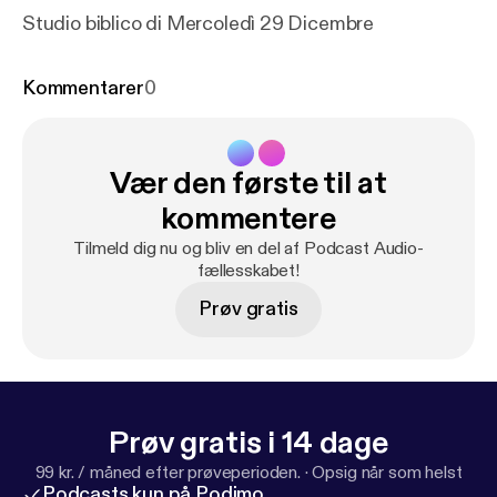
Studio biblico di Mercoledì 29 Dicembre
Kommentarer
0
Vær den første til at
kommentere
Tilmeld dig nu og bliv en del af Podcast Audio-
fællesskabet!
Prøv gratis
Prøv gratis i 14 dage
99 kr. / måned efter prøveperioden.
·
Opsig når som helst
Podcasts kun på Podimo